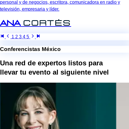
personal y de negocios, escritora, comunicadora en radio y
televisión, empresaria y líder.
Ana
Cortés
1
2
3
4
5
Conferencistas México
Una red de expertos listos para
llevar tu evento al
siguiente nivel