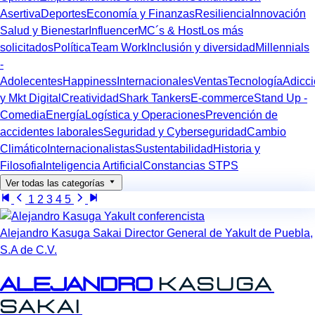
Asertiva
Deportes
Economía y Finanzas
Resiliencia
Innovación
Salud y Bienestar
Influencer
MC´s & Host
Los más
solicitados
Política
Team Work
Inclusión y diversidad
Millennials
-
Adolecentes
Happiness
Internacionales
Ventas
Tecnología
Adicc
y Mkt Digital
Creatividad
Shark Tankers
E-commerce
Stand Up -
Comedia
Energía
Logística y Operaciones
Prevención de
accidentes laborales
Seguridad y Cyberseguridad
Cambio
Climático
Internacionalistas
Sustentabilidad
Historia y
Filosofia
Inteligencia Artificial
Constancias STPS
Ver todas las categorías
1
2
3
4
5
Alejandro Kasuga Sakai Director General de Yakult de Puebla,
S.A de C.V.
Alejandro
Kasuga
Sakai