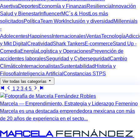
Asertiva
Deportes
Economía y Finanzas
Resiliencia
Innovación
Salud y Bienestar
Influencer
MC´s & Host
Los más
solicitados
Política
Team Work
Inclusión y diversidad
Millennials
-
Adolecentes
Happiness
Internacionales
Ventas
Tecnología
Adicc
y Mkt Digital
Creatividad
Shark Tankers
E-commerce
Stand Up -
Comedia
Energía
Logística y Operaciones
Prevención de
accidentes laborales
Seguridad y Cyberseguridad
Cambio
Climático
Internacionalistas
Sustentabilidad
Historia y
Filosofia
Inteligencia Artificial
Constancias STPS
Ver todas las categorías
1
2
3
4
5
Marcela — Emprendimiento, Estrategia y Liderazgo Femenino
Marcela es una destacada emprendedora mexicana con más
de 20 años de experiencia en el secto...
Marcela
Fernández