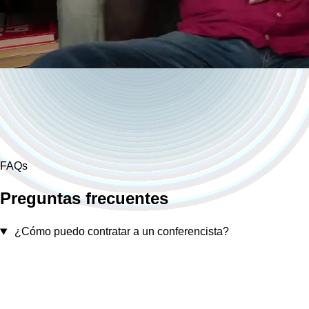
FAQs
INICIO
Preguntas frecuentes
NOSOTROS
CONFERENCISTAS
STREAMING
HISTORIAS DE ÉXITO
¿Cómo puedo contratar a un conferencista?
CONTACTO
OTROS SERVICIOS
Domina String Quartet
TALENTO Y PR
PPRODUCCIONES
Resiliencia Organizacional