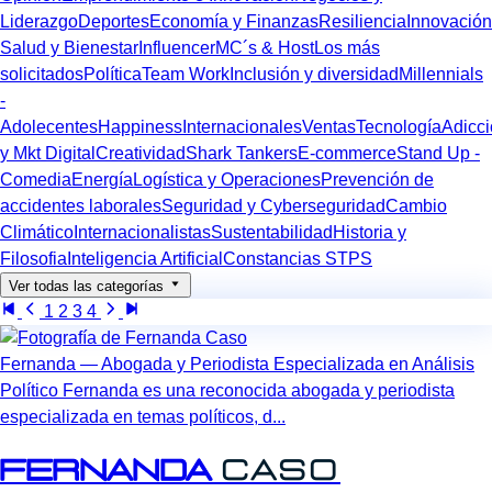
Liderazgo
Deportes
Economía y Finanzas
Resiliencia
Innovación
Salud y Bienestar
Influencer
MC´s & Host
Los más
solicitados
Política
Team Work
Inclusión y diversidad
Millennials
-
Adolecentes
Happiness
Internacionales
Ventas
Tecnología
Adicc
y Mkt Digital
Creatividad
Shark Tankers
E-commerce
Stand Up -
Comedia
Energía
Logística y Operaciones
Prevención de
accidentes laborales
Seguridad y Cyberseguridad
Cambio
Climático
Internacionalistas
Sustentabilidad
Historia y
Filosofia
Inteligencia Artificial
Constancias STPS
Ver todas las categorías
1
2
3
4
Fernanda — Abogada y Periodista Especializada en Análisis
Político Fernanda es una reconocida abogada y periodista
especializada en temas políticos, d...
Fernanda
Caso