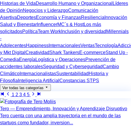
Historias de Vida
Desarrollo Humano y Organizacional
Líderes
de Opinión
Negocios y Liderazgo
Comunicación
Asertiva
Deportes
Economía y Finanzas
Resiliencia
Innovación
Salud y Bienestar
Influencer
MC´s & Host
Los más
solicitados
Política
Team Work
Inclusión y diversidad
Millennials
-
Adolecentes
Happiness
Internacionales
Ventas
Tecnología
Adicc
y Mkt Digital
Creatividad
Shark Tankers
E-commerce
Stand Up -
Comedia
Energía
Logística y Operaciones
Prevención de
accidentes laborales
Seguridad y Cyberseguridad
Cambio
Climático
Internacionalistas
Sustentabilidad
Historia y
Filosofia
Inteligencia Artificial
Constancias STPS
Ver todas las categorías
1
2
3
4
5
Tero — Emprendimiento, Innovación y Aprendizaje Disruptivo
Tero cuenta con una amplia trayectoria en el mundo de las
startups como fundador, inversion...