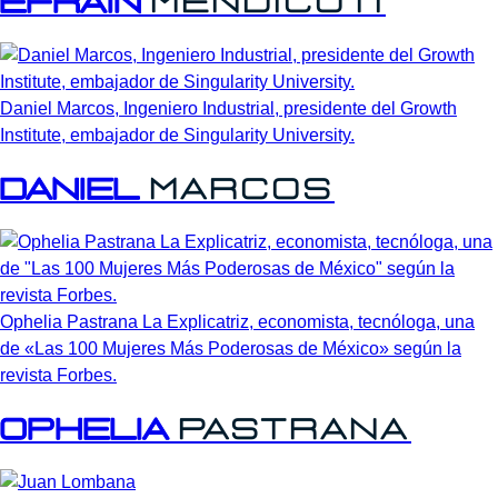
Efraín
Mendicuti
Daniel Marcos, Ingeniero Industrial, presidente del Growth
Institute, embajador de Singularity University.
Daniel
Marcos
Ophelia Pastrana La Explicatriz, economista, tecnóloga, una
de «Las 100 Mujeres Más Poderosas de México» según la
revista Forbes.
Ophelia
Pastrana