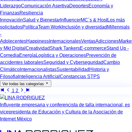
Liderazgo
Comunicación Asertiva
Deportes
Economía y
Finanzas
Resiliencia
Innovación
Salud y Bienestar
Influencer
MC´s & Host
Los más
solicitados
Política
Team Work
Inclusión y diversidad
Millennials
-
Adolecentes
Happiness
Internacionales
Ventas
Adicciones
Marke
y Mkt Digital
Creatividad
Shark Tankers
E-commerce
Stand Up -
Comedia
Energía
Logística y Operaciones
Prevención de
accidentes laborales
Seguridad y Cyberseguridad
Cambio
Climático
Internacionalistas
Sustentabilidad
Historia y
Filosofia
Inteligencia Artificial
Constancias STPS
Ver todas las categorías
1
2
Influyente empresaria y conferencista de talla internacional, es
vicepresidenta de Educación y Cultura de la Asociación de
Internet México