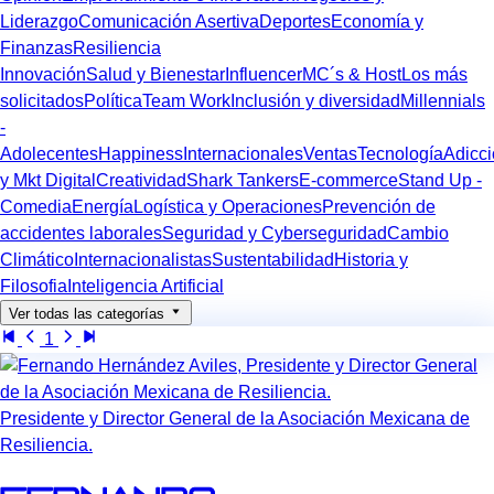
Liderazgo
Comunicación Asertiva
Deportes
Economía y
Finanzas
Resiliencia
Innovación
Salud y Bienestar
Influencer
MC´s & Host
Los más
solicitados
Política
Team Work
Inclusión y diversidad
Millennials
-
Adolecentes
Happiness
Internacionales
Ventas
Tecnología
Adicc
y Mkt Digital
Creatividad
Shark Tankers
E-commerce
Stand Up -
Comedia
Energía
Logística y Operaciones
Prevención de
accidentes laborales
Seguridad y Cyberseguridad
Cambio
Climático
Internacionalistas
Sustentabilidad
Historia y
Filosofia
Inteligencia Artificial
Ver todas las categorías
1
Presidente y Director General de la Asociación Mexicana de
Resiliencia.