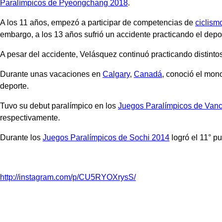
Paralímpicos de Pyeongchang 2018
.
A los 11 años, empezó a participar de competencias de
ciclism
embargo, a los 13 años sufrió un accidente practicando el depor
A pesar del accidente, Velásquez continuó practicando distinto
Durante unas vacaciones en
Calgary
,
Canadá
, conoció el mono
deporte.
Tuvo su debut paralímpico en los
Juegos Paralímpicos de Van
respectivamente.
Durante los
Juegos Paralímpicos de Sochi 2014
logró el 11° p
http://instagram.com/p/CU5RYOXrysS/